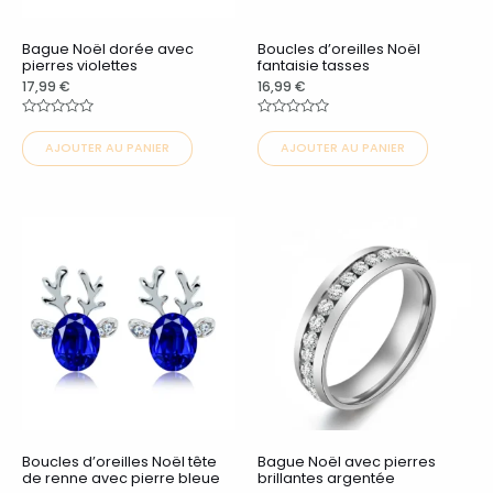
peuvent
peuvent
Bague Noël dorée avec
Boucles d’oreilles Noël
être
être
pierres violettes
fantaisie tasses
choisies
choisies
17,99
€
16,99
€
sur
sur
Note
Note
0
0
la
la
AJOUTER AU PANIER
AJOUTER AU PANIER
sur
sur
5
5
page
page
du
du
Ce
Ce
produit
produit
produit
produit
a
a
plusieurs
plusieurs
variations.
variations.
Les
Les
options
options
peuvent
peuvent
Boucles d’oreilles Noël tête
Bague Noël avec pierres
être
être
de renne avec pierre bleue
brillantes argentée