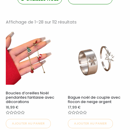
Trié
par
Affichage de 1–28 sur 112 résultats
popularité
Ce
Ce
produit
produit
a
a
plusieurs
plusieurs
variations.
variations.
Les
Les
options
options
peuvent
peuvent
Boucles d’oreilles Noël
être
être
pendantes fantaisie avec
Bague noël de couple avec
décorations
flocon de neige argent
choisies
choisies
16,99
€
17,99
€
sur
sur
la
la
Note
Note
0
0
AJOUTER AU PANIER
AJOUTER AU PANIER
sur
sur
page
page
5
5