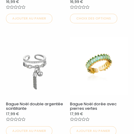
choisies
choisies
16,99
€
16,99
€
sur
sur
Note
Note
0
0
la
la
AJOUTER AU PANIER
CHOIX DES OPTIONS
sur
sur
5
5
page
page
du
du
Ce
Ce
produit
produit
produit
produit
a
a
plusieurs
plusieurs
variations.
variations.
Les
Les
options
options
peuvent
peuvent
Bague Noël double argentée
Bague Noël dorée avec
être
être
scintillante
pierres vertes
choisies
choisies
17,99
€
17,99
€
sur
sur
Note
Note
0
0
la
la
AJOUTER AU PANIER
AJOUTER AU PANIER
sur
sur