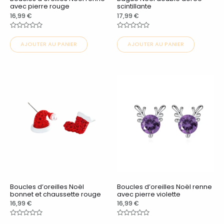
être
être
avec pierre rouge
scintillante
choisies
choisies
16,99
€
17,99
€
sur
sur
Note
Note
0
0
la
la
AJOUTER AU PANIER
AJOUTER AU PANIER
sur
sur
5
5
page
page
du
du
Ce
Ce
produit
produit
produit
produit
a
a
plusieurs
plusieurs
variations.
variations.
Les
Les
options
options
peuvent
peuvent
Boucles d’oreilles Noël
Boucles d’oreilles Noël renne
être
être
bonnet et chaussette rouge
avec pierre violette
choisies
choisies
16,99
€
16,99
€
sur
sur
Note
Note