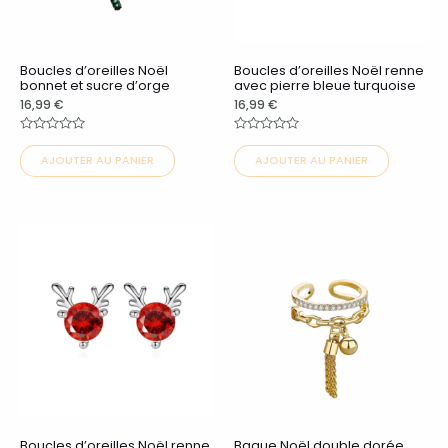
options
options
peuvent
peuvent
Boucles d’oreilles Noël
Boucles d’oreilles Noël renne
être
être
bonnet et sucre d’orge
avec pierre bleue turquoise
choisies
choisies
16,99
€
16,99
€
sur
sur
Note
Note
0
0
la
la
AJOUTER AU PANIER
AJOUTER AU PANIER
sur
sur
5
5
page
page
du
du
Ce
Ce
produit
produit
produit
produit
a
a
plusieurs
plusieurs
variations.
variations.
Les
Les
options
options
peuvent
peuvent
Boucles d’oreilles Noël renne
Bague Noël double dorée