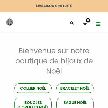
Aller
LIVRAISON GRATUITE
au
MAI
contenu
MEN
Bienvenue sur notre
boutique de bijoux de
Noël
COLLIER NOËL
BRACELET NOËL
BOUCLES
BAGUE NOËL
D’OREILLES NOËL