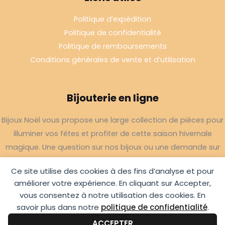
Politique d’expédition
Politique de confidentialité
Politique de remboursements
Conditions générales de vente et d’utilisation
Bijouterie en ligne
Bijoux Noël vous propose une large collection de pièces pour
illuminer vos fêtes et profiter de cette saison hivernale
magique. Une question sur nos bijoux ou une demande sur
votre commande,
contactez-nous
.
Ce site utilise des cookies à des fins d’analyse et pour
améliorer votre expérience. En cliquant sur Accepter,
vous consentez à notre utilisation des cookies. En
savoir plus dans notre
politique de confidentialité
.
Copyright © 2026 Bijoux Noël
ACCEPTER