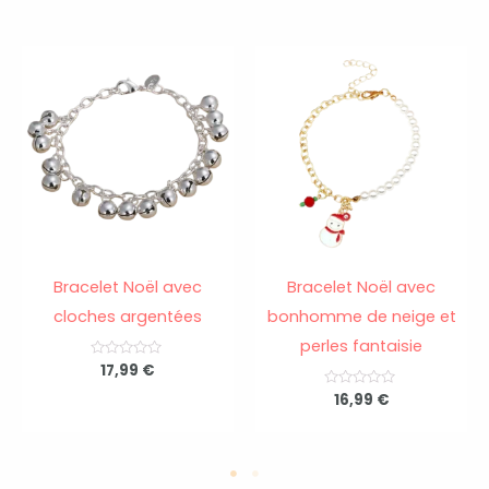
Bracelet Noël avec
Bracelet Noël avec
cloches argentées
bonhomme de neige et
perles fantaisie
N
17,99
€
o
t
N
16,99
€
e
o
0
t
s
e
u
0
r
s
5
u
r