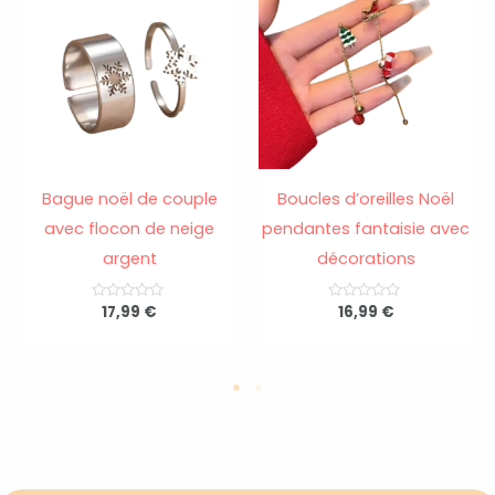
Bague noël de couple
Boucles d’oreilles Noël
avec flocon de neige
pendantes fantaisie avec
argent
décorations
N
17,99
€
N
16,99
€
o
o
t
t
e
e
0
0
s
s
u
u
r
r
5
5