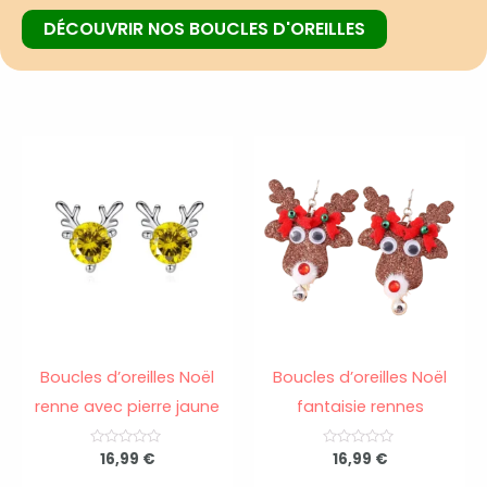
DÉCOUVRIR NOS BOUCLES D'OREILLES
Boucles d’oreilles Noël
Boucles d’oreilles Noël
renne avec pierre jaune
fantaisie rennes
N
16,99
€
N
16,99
€
o
o
t
t