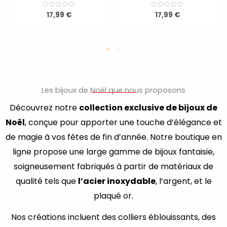
N
17,99
€
N
17,99
€
o
o
t
t
e
e
0
0
s
s
u
u
r
r
5
5
Les bijoux de Noël que nous proposons
Découvrez notre
collection exclusive de bijoux de
Noël
, conçue pour apporter une touche d’élégance et
de magie à vos fêtes de fin d’année. Notre boutique en
ligne propose une large gamme de bijoux fantaisie,
soigneusement fabriqués à partir de matériaux de
qualité tels que
l’acier inoxydable
, l’argent, et le
plaqué or.
Nos créations incluent des colliers éblouissants, des