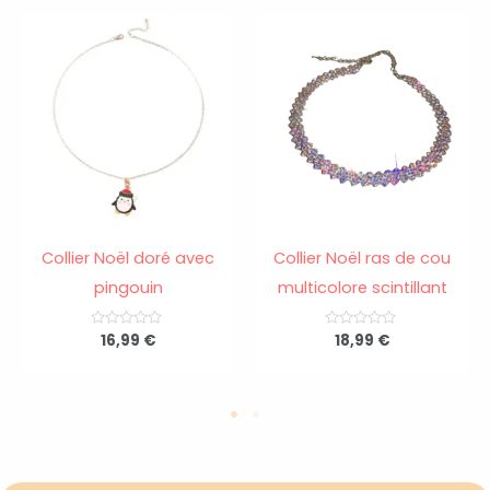
Collier Noël doré avec
Collier Noël ras de cou
pingouin
multicolore scintillant
N
16,99
€
N
18,99
€
o
o
t
t
e
e
0
0
s
s
u
u
r
r
5
5