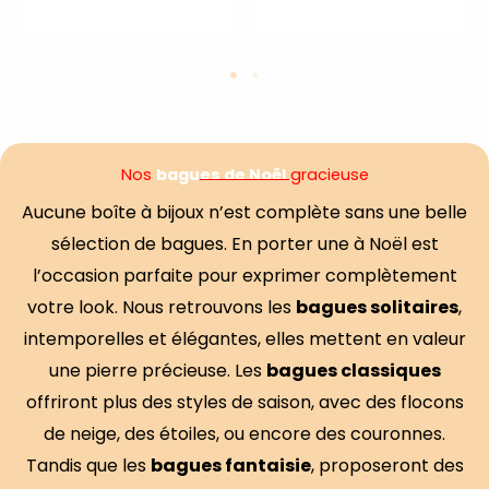
e
e
0
0
s
s
u
u
r
r
5
5
Nos
bagues de Noël
gracieuse
Aucune boîte à bijoux n’est complète sans une belle
sélection de bagues. En porter une à Noël est
l’occasion parfaite pour exprimer complètement
votre look. Nous retrouvons les
bagues solitaires
,
intemporelles et élégantes, elles mettent en valeur
une pierre précieuse. Les
bagues classiques
offriront plus des styles de saison, avec des flocons
de neige, des étoiles, ou encore des couronnes.
Tandis que les
bagues fantaisie
, proposeront des