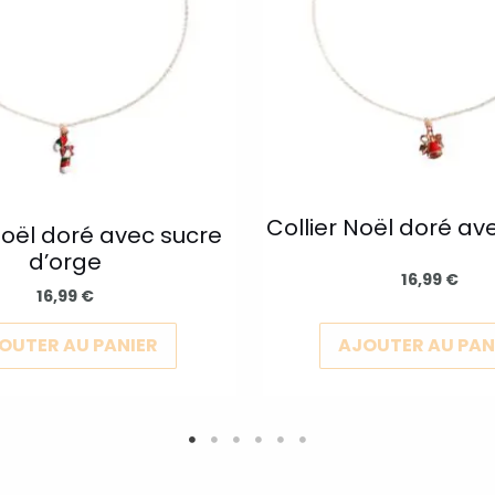
variations.
Les
options
peuvent
être
choisies
sur
Collier Noël doré av
la
Noël doré avec sucre
d’orge
page
16,99
€
du
16,99
€
produit
OUTER AU PANIER
AJOUTER AU PAN