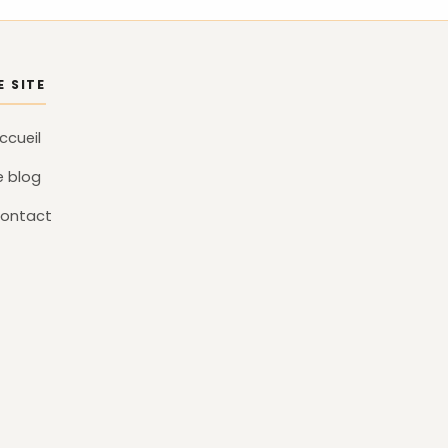
E SITE
ccueil
e blog
ontact