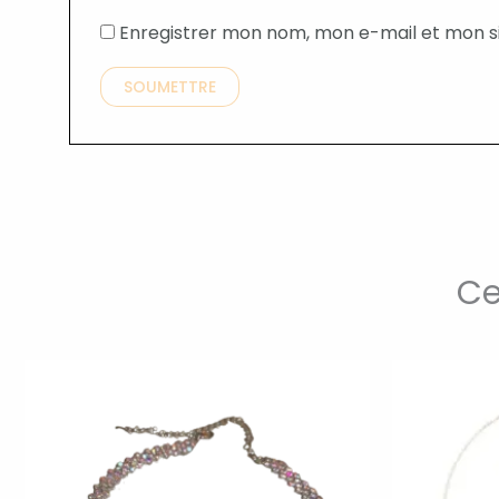
Enregistrer mon nom, mon e-mail et mon s
Ce
Ce
t
produit
a
urs
plusieurs