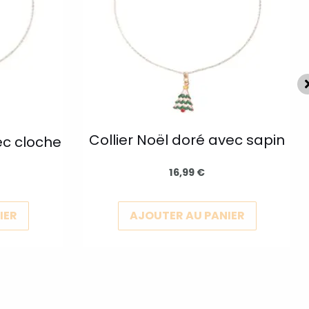
variations.
variations
Les
Les
options
options
peuvent
peuvent
être
être
choisies
choisies
sur
sur
Collier Noël doré avec sapin
ec cloche
la
la
page
page
16,99
€
du
du
produit
produit
IER
AJOUTER AU PANIER