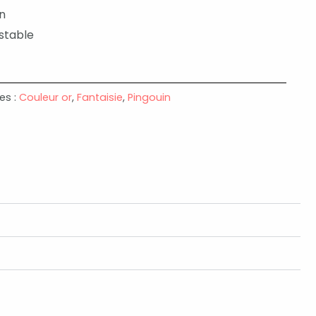
n
ustable
es :
Couleur or
,
Fantaisie
,
Pingouin