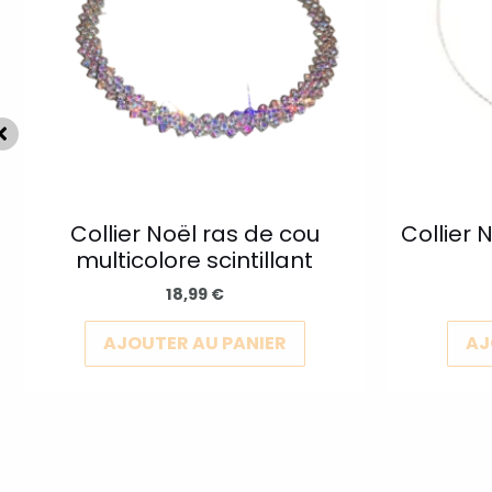
ons.
variations.
Les
s
options
nt
peuvent
être
es
choisies
sur
la
Collier Noël ras de cou
Collier 
multicolore scintillant
page
du
18,99
€
t
produit
AJOUTER AU PANIER
AJ