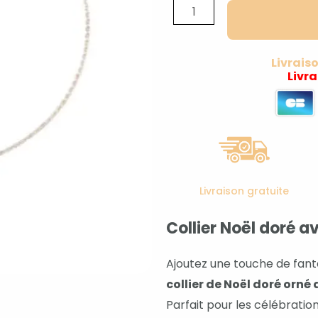
de
Collier
Noël
Livrais
Livr
doré
avec
pingouin
Livraison gratuite
Collier Noël doré a
Ajoutez une touche de fant
collier de Noël doré orn
Parfait pour les célébrations