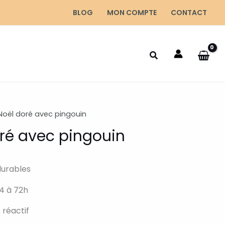
BLOG
MON COMPTE
CONTACT
 Noël doré avec pingouin
oré avec pingouin
durables
4 à 72h
 réactif