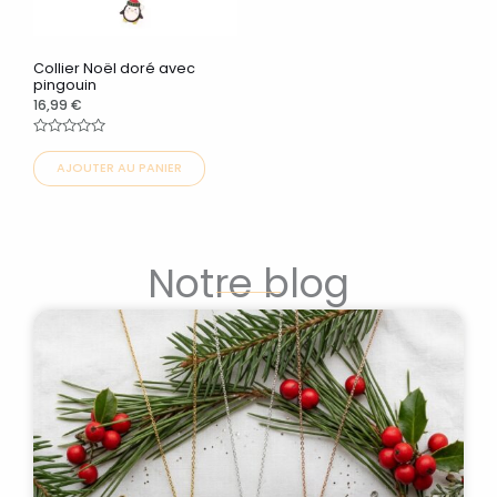
options
peuvent
Collier Noël doré avec
être
pingouin
16,99
€
choisies
sur
Note
0
AJOUTER AU PANIER
la
sur
5
page
du
produit
Notre blog