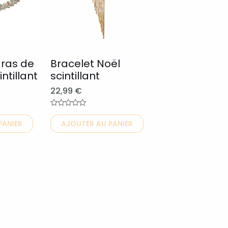
variations.
Les
options
peuvent
 ras de
Bracelet Noël
être
ntillant
scintillant
choisies
22,99
€
sur
la
Note
0
page
PANIER
AJOUTER AU PANIER
sur
5
du
produit