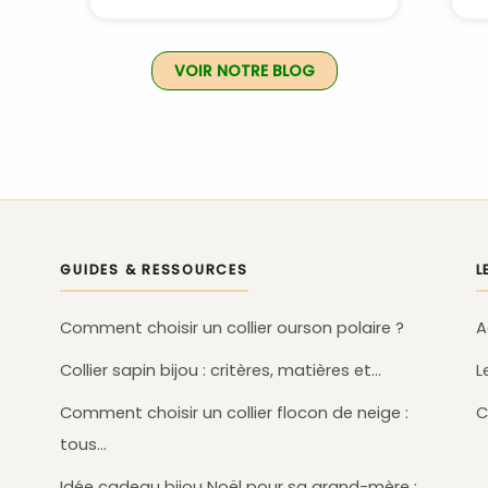
VOIR NOTRE BLOG
GUIDES & RESSOURCES
L
Comment choisir un collier ourson polaire ?
A
Collier sapin bijou : critères, matières et…
L
Comment choisir un collier flocon de neige :
C
tous…
Idée cadeau bijou Noël pour sa grand-mère :