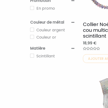
Promotion
variations.
En promo
Les
options
Couleur de métal
peuvent
Collier No
cou multic
Couleur argent
être
scintillant
choisies
Couleur or
18,99
€
sur
Matière
la
Note
Scintillant
0
page
AJOUTER AU
sur
5
du
produit
Ce
produit
a
plusieurs
variations.