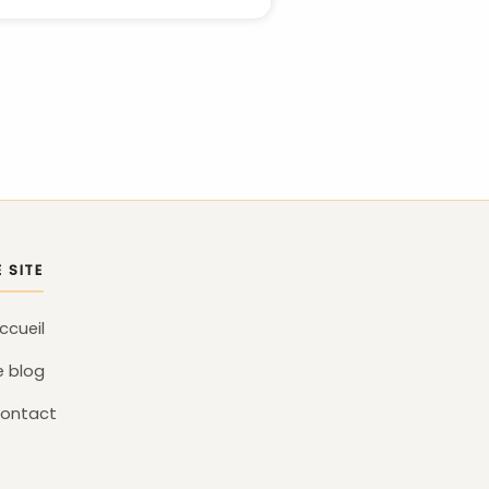
E SITE
ccueil
e blog
ontact