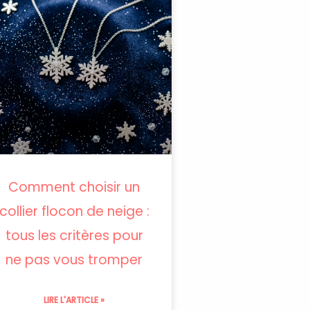
Comment choisir un
collier flocon de neige :
tous les critères pour
ne pas vous tromper
LIRE L'ARTICLE »