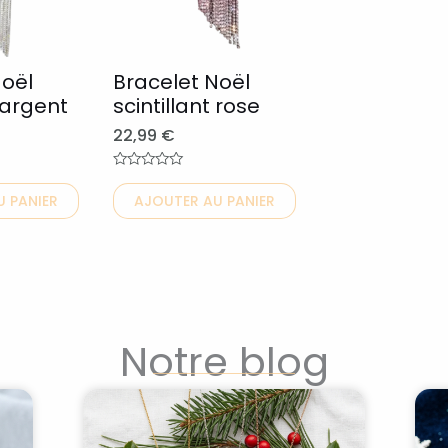
Les
options
peuvent
Noël
Bracelet Noël
t argent
scintillant rose
être
choisies
22,99
€
sur
Note
la
0
 PANIER
AJOUTER AU PANIER
sur
page
5
du
produit
Notre blog