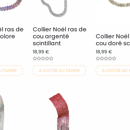
variations.
variations.
Les
Les
options
options
peuvent
peuvent
ël ras de
Collier Noël ras de
olore
cou argenté
Collier Noël
être
être
scintillant
cou doré sci
choisies
choisies
18,99
€
18,99
€
sur
sur
la
la
Note
Note
0
0
page
page
 PANIER
AJOUTER AU PANIER
AJOUTER AU 
sur
sur
5
5
du
du
produit
produit
Ce
produit
a
plusieurs
variations.