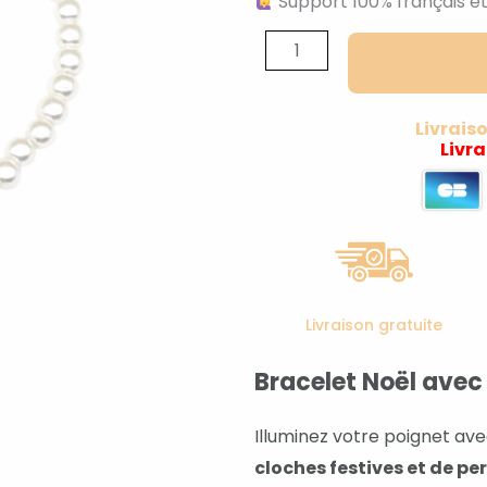
Support 100% français et
quantité
de
Bracelet
Noël
Livrais
Livr
avec
cloches
et
perles
fantaisie
Livraison gratuite
Bracelet Noël avec 
Illuminez votre poignet av
cloches festives et de pe