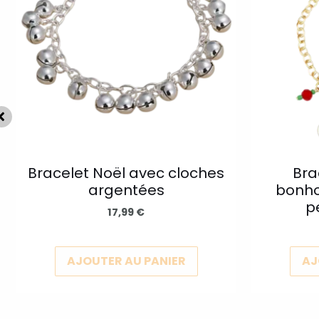
urs
plusieurs
ons.
variations.
Les
s
options
nt
peuvent
être
es
choisies
sur
la
Bracelet Noël avec cloches
Bra
argentées
bonho
page
p
du
17,99
€
t
produit
AJOUTER AU PANIER
AJ