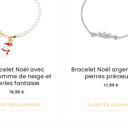
plusieurs
variations.
Les
options
peuvent
être
choisies
sur
la
celet Noël avec
Bracelet Noël arge
mme de neige et
pierres précie
page
erles fantaisie
du
17,99
€
16,99
€
produit
OUTER AU PANIER
AJOUTER AU PAN