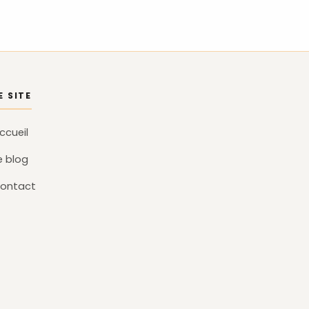
E SITE
ccueil
e blog
ontact