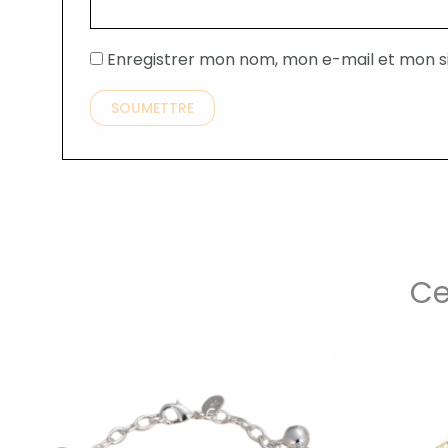
Enregistrer mon nom, mon e-mail et mon s
Ce
Ce
t
produit
a