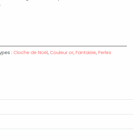
f
ypes :
Cloche de Noël
,
Couleur or
,
Fantaisie
,
Perles