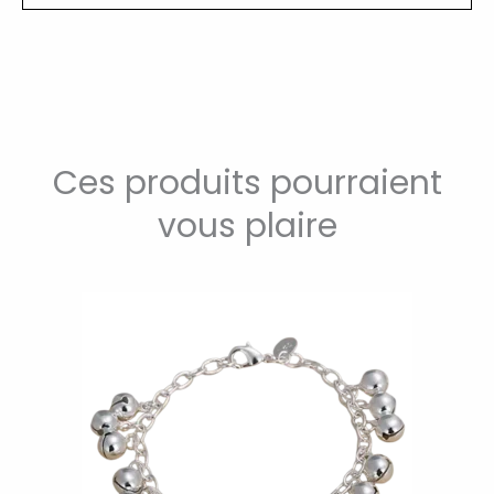
Ces produits pourraient
vous plaire
Ce
produit
a
plusieurs
variations.
Les
options