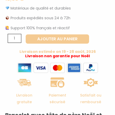
Matériaux de qualité et durables
Produits expédiés sous 24 à 72h
Support 100% français et réactif
quantité
AJOUTER AU PANIER
de
Bracelet
Livraison estimée on 19 - 28 août, 2026
tête
Livraison non garantie pour Noël
de
père
noël
fantaisie
Livraison
Paiement
Satisfait ou
gratuite
sécurisé
remboursé