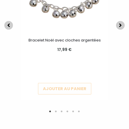
peuvent
être
choisies
sur
la
Bracelet Noël avec cloches argentées
page
17,99
€
du
produit
AJOUTER AU PANIER