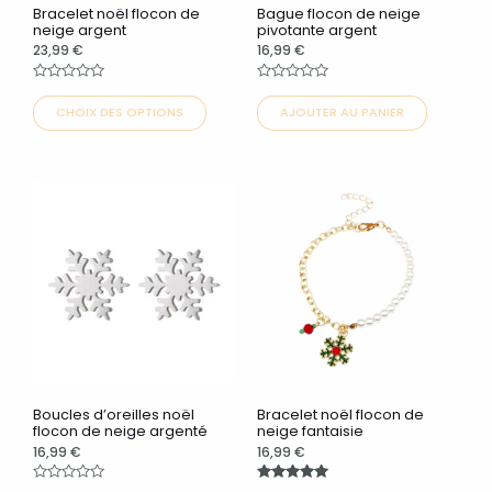
peuvent
peuvent
Bracelet noël flocon de
Bague flocon de neige
être
être
neige argent
pivotante argent
23,99
€
16,99
€
choisies
choisies
sur
sur
Note
Note
0
0
CHOIX DES OPTIONS
AJOUTER AU PANIER
la
la
sur
sur
5
5
page
page
du
du
Ce
Ce
produit
produit
produit
produit
a
a
plusieurs
plusieurs
variations.
variations.
Les
Les
options
options
peuvent
peuvent
Boucles d’oreilles noël
Bracelet noël flocon de
être
être
flocon de neige argenté
neige fantaisie
16,99
€
16,99
€
choisies
choisies
sur
sur
Note
Note