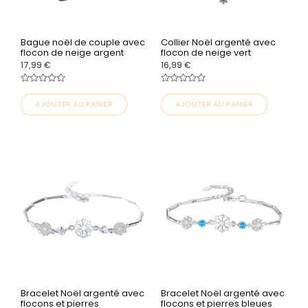
options
options
peuvent
peuvent
Bague noël de couple avec
Collier Noël argenté avec
être
être
flocon de neige argent
flocon de neige vert
17,99
€
16,99
€
choisies
choisies
sur
sur
Note
Note
0
0
AJOUTER AU PANIER
AJOUTER AU PANIER
la
la
sur
sur
5
5
page
page
du
du
Ce
Ce
produit
produit
produit
produit
a
a
plusieurs
plusieurs
variations.
variations.
Les
Les
options
options
peuvent
peuvent
Bracelet Noël argenté avec
Bracelet Noël argenté avec
être
être
flocons et pierres
flocons et pierres bleues