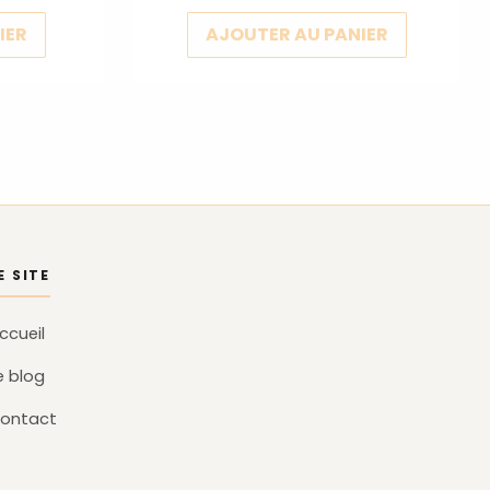
IER
AJOUTER AU PANIER
E SITE
ccueil
e blog
ontact