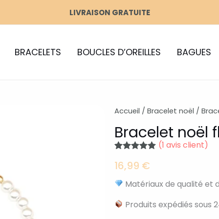
LIVRAISON GRATUITE
BRACELETS
BOUCLES D’OREILLES
BAGUES
Accueil
/
Bracelet noël
/ Brace
Bracelet noël 
(
1
avis client)
Noté
1
5.00
16,99
€
sur 5 basé
sur
notation
client
Matériaux de qualité et 
Produits expédiés sous 2