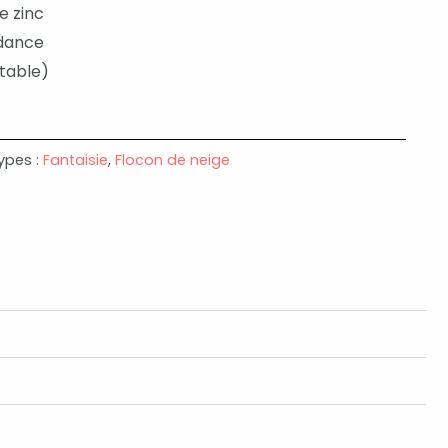
de zinc
ndance
stable)
ypes :
Fantaisie
,
Flocon de neige