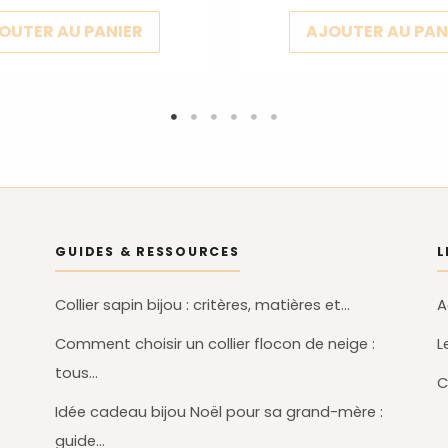
OUTER AU PANIER
AJOUTER AU PAN
GUIDES & RESSOURCES
L
Collier sapin bijou : critères, matières et…
A
Comment choisir un collier flocon de neige :
L
tous…
C
Idée cadeau bijou Noël pour sa grand-mère :
guide…