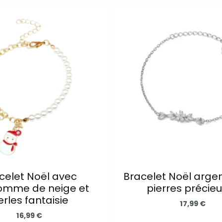
Ce
produit
a
plusieurs
variations.
Les
options
peuvent
être
choisies
sur
la
celet Noël avec
Bracelet Noël arge
mme de neige et
pierres précie
page
erles fantaisie
du
17,99
€
16,99
€
produit