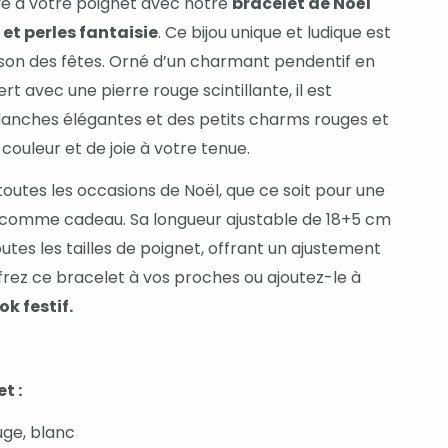
ve à votre poignet avec notre
bracelet de Noël
 et perles fantaisie
. Ce bijou unique et ludique est
aison des fêtes. Orné d’un charmant pendentif en
t avec une pierre rouge scintillante, il est
lanches élégantes et des petits charms rouges et
couleur et de joie à votre tenue.
toutes les occasions de Noël, que ce soit pour une
ou comme cadeau. Sa longueur ajustable de 18+5 cm
tes les tailles de poignet, offrant un ajustement
frez ce bracelet à vos proches ou ajoutez-le à
ok festif.
et :
ouge, blanc