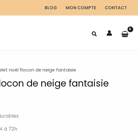
BLOG
MON COMPTE
CONTACT
let noël flocon de neige fantaisie
flocon de neige fantaisie
durables
4 à 72h