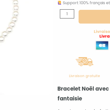
Support 100% français et
quantité
de
Bracelet
noël
Livrais
Livr
flocon
de
neige
fantaisie
Livraison gratuite
Bracelet Noël avec 
fantaisie