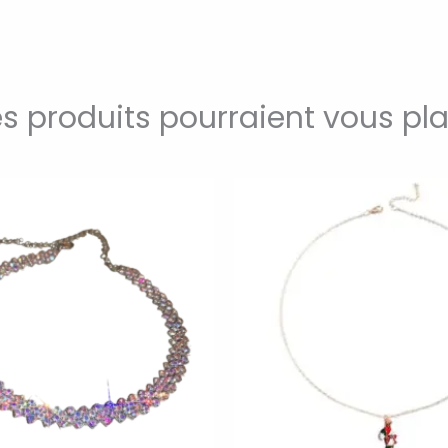
s produits pourraient vous pla
Ce
produit
a
plusieurs
variations.
Les
options
peuvent
être