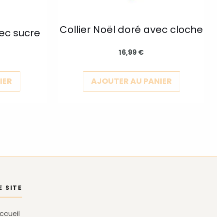
choisies
choisies
sur
sur
Collier Noël doré avec cloche
la
la
vec sucre
page
page
16,99
€
du
du
produit
produit
IER
AJOUTER AU PANIER
E SITE
ccueil