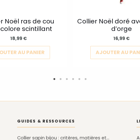
choisies
sur
la
er Noël ras de cou
Collier Noël doré a
colore scintillant
d’orge
page
du
18,99
€
16,99
€
produit
OUTER AU PANIER
AJOUTER AU PAN
GUIDES & RESSOURCES
L
Collier sapin bijou : critères, matières et…
A