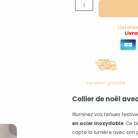
de
Collier
noël
Livrais
Livr
avec
lune
argentée
Livraison gratuite
Collier de noël ave
Illuminez vos tenues festiv
en acier inoxydable
. Ce b
capte la lumière avec son 