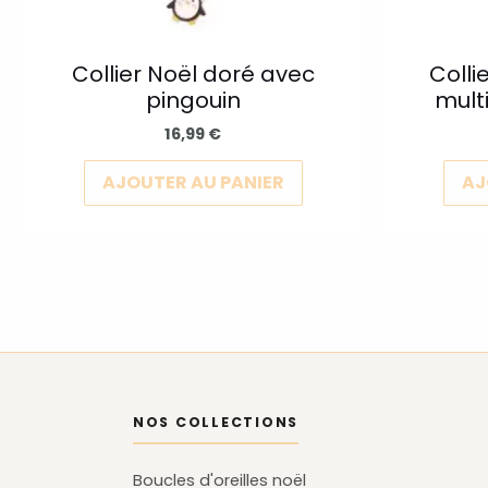
choisies
sur
la
Collier Noël doré avec
Colli
pingouin
multi
page
du
16,99
€
produit
AJOUTER AU PANIER
AJ
NOS COLLECTIONS
Boucles d'oreilles noël