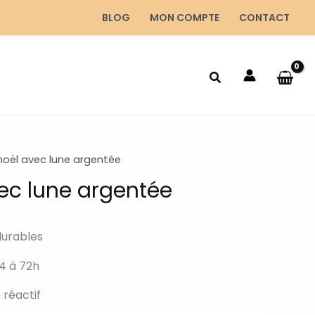
BLOG
MON COMPTE
CONTACT
 noël avec lune argentée
vec lune argentée
durables
4 à 72h
 réactif