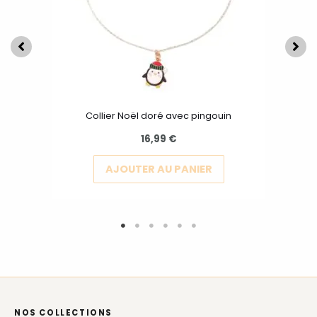
options
peuvent
être
choisies
sur
la
Collier Noël doré avec pingouin
page
16,99
€
du
produit
AJOUTER AU PANIER
NOS COLLECTIONS