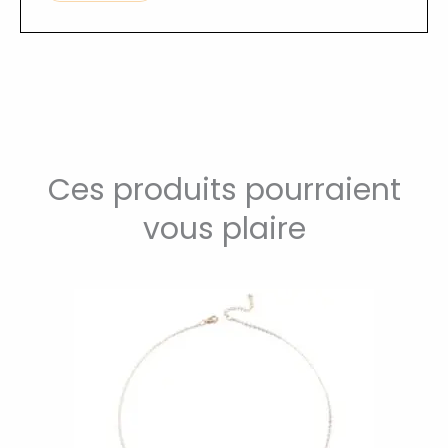
Ces produits pourraient
vous plaire
Ce
produit
a
plusieurs
variations.
Les