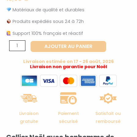
Matériaux de qualité et durables
Produits expédiés sous 24 à 72h
Support 100% français et réactif
quantité
AJOUTER AU PANIER
de
Collier
Livraison estimée on 17 - 26 août, 2026
noël
Livraison non garantie pour Noël
bonhomme
de
neige
doré
Livraison
Paiement
Satisfait ou
gratuite
sécurisé
remboursé